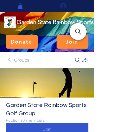
Log In
Garden State Rainbow Sports
Donate
Join
Groups
Garden State Rainbow Sports
Golf Group
Public
·
30 members
Join