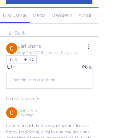
Discussion
Media
Members
About
Events
Back
Carl Jhons
May 25, 2026
·
joined the group.
0
1
16
Escribir un comentario...
Lo más nuevo
Carl Jhons
25 may
Hola muchachos. No soy muy fanático del 
fútbol tradicional, a mí lo que me apasiona 