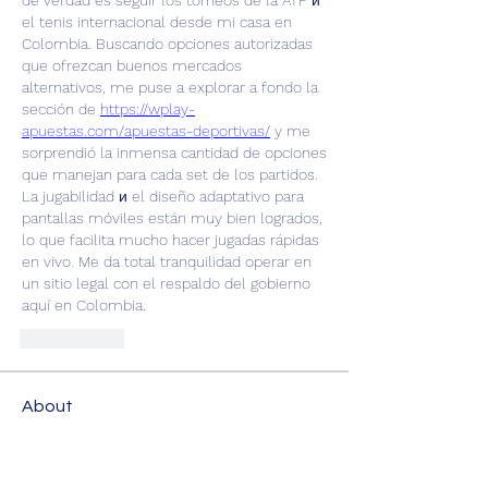
de verdad es seguir los torneos de la ATP и 
el tenis internacional desde mi casa en 
Colombia. Buscando opciones autorizadas 
que ofrezcan buenos mercados 
alternativos, me puse a explorar a fondo la 
sección de 
https://wplay-
apuestas.com/apuestas-deportivas/
 y me 
sorprendió la inmensa cantidad de opciones 
que manejan para cada set de los partidos. 
La jugabilidad и el diseño adaptativo para 
pantallas móviles están muy bien logrados, 
lo que facilita mucho hacer jugadas rápidas 
en vivo. Me da total tranquilidad operar en 
un sitio legal con el respaldo del gobierno 
aquí en Colombia.
Me gusta
About
The Golf Group is intended to be a
place where LGBTQ+ Golfer
...
Read more